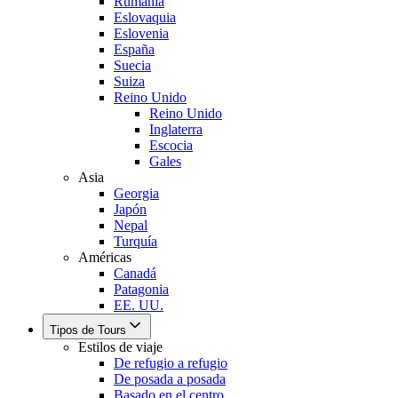
Rumania
Eslovaquia
Eslovenia
España
Suecia
Suiza
Reino Unido
Reino Unido
Inglaterra
Escocia
Gales
Asia
Georgia
Japón
Nepal
Turquía
Américas
Canadá
Patagonia
EE. UU.
Tipos de Tours
Estilos de viaje
De refugio a refugio
De posada a posada
Basado en el centro