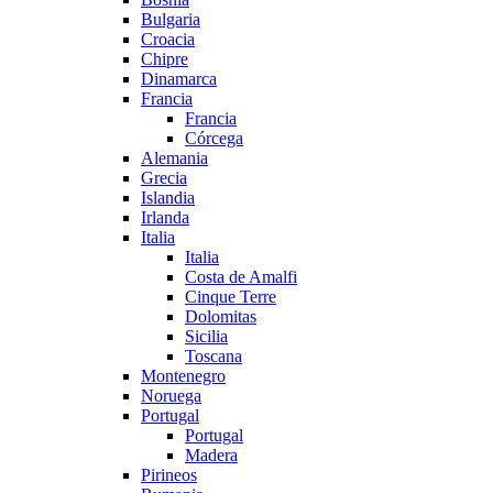
Bulgaria
Croacia
Chipre
Dinamarca
Francia
Francia
Córcega
Alemania
Grecia
Islandia
Irlanda
Italia
Italia
Costa de Amalfi
Cinque Terre
Dolomitas
Sicilia
Toscana
Montenegro
Noruega
Portugal
Portugal
Madera
Pirineos