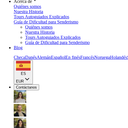
Acerca de
Quiénes somos
Nuestra Historia
Tours Autoguiados Explicados
Guía de Dificultad para Senderismo
Quiénes somos
Nuestra Historia
Tours Autoguiados Explicados
Guía de Dificultad para Senderismo
Blog
Checa
Danés
Alemán
Español
En finés
Francés
Noruega
Holandés
ES
EUR
Contáctanos