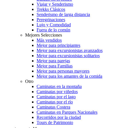
Viajar y Senderismo
Trekks Clásicos
Senderismo de larga distancia
Peregrinaciones
Lujo y Comodidad
Fuera de lo común
Mejores Selecciones
Más vendidos
Mejor para principiantes
Mejor para excursionistas avanzados
Mejor para excursionistas solitarios
Mejor para parejas
Mejor para Familias
Mejor para personas mayores
Mejor para los amantes de la comida
Otro
Caminatas en la montaña
Caminatas por viñedos
Caminatas por el lago
Caminatas por el río
Caminatas Costera
Caminatas en Parques Nacionales
Recorridos por la ciudad
Tours de Patrimonio