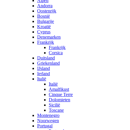
Alpen
Andorra
Oostenrijk
Bosnië
Bulgarije
Kroatië
Cyprus
Denemarken
Frankrijk
Frankrijk
Corsica
Duitsland
Griekenland
IJsland
Ierland
Italië
Italië
Amalfikust
Cinque Terre
Dolomieten
Sicilië
Toscane
Montenegro
Noorwegen
Portugal