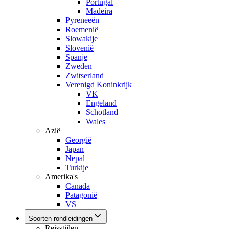
Portugal
Madeira
Pyreneeën
Roemenië
Slowakije
Slovenië
Spanje
Zweden
Zwitserland
Verenigd Koninkrijk
VK
Engeland
Schotland
Wales
Azië
Georgië
Japan
Nepal
Turkije
Amerika's
Canada
Patagonië
VS
Soorten rondleidingen
Reisstijlen