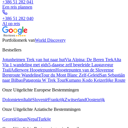
+386 51 282 041
Een reis plannen
+386 51 282 040
Al op reis
Portfoliomerk van
World Discovery
Bestsellers
Jotunheimen Trek van hut naar hut
Via Alpina: De Beren Trek
Alta
Via 1 wandeling met gids
5-daagse zelf begeleide Laugavegur
Trail
Adlerweg Hoogtepunten
Hoogtepunten van de Sloveense
Bergroute Wandeling
Tour du Mont Blanc Zelf-Geleid
San Sebastián
naar Bilbao
Patagonia W Trek Tour
Kumano Kodo Keizerlijke Route
Onze Uitgelichte Europese Bestemmingen
Dolomieten
Italië
Slovenië
Frankrijk
Zwitserland
Oostenrijk
Onze Uitgelichte Aziatische Bestemmingen
Georgië
Japan
Nepal
Turkije