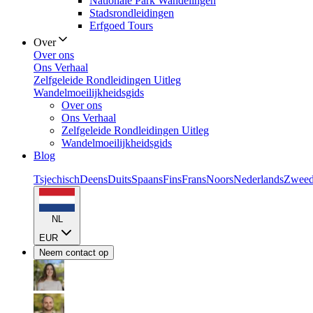
Nationale Park Wandelingen
Stadsrondleidingen
Erfgoed Tours
Over
Over ons
Ons Verhaal
Zelfgeleide Rondleidingen Uitleg
Wandelmoeilijkheidsgids
Over ons
Ons Verhaal
Zelfgeleide Rondleidingen Uitleg
Wandelmoeilijkheidsgids
Blog
Tsjechisch
Deens
Duits
Spaans
Fins
Frans
Noors
Nederlands
Zweed
NL
EUR
Neem contact op