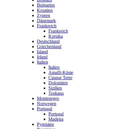
Bulgarien
Kroatien
Zypern
Dänemark
Frankreich
Frankreich
Korsika
Deutschland
Griechenland
Island
Irland
Italien
Italien
Amalfi-Küste
Cinque Terre
Dolomiten
Sizilien
Toskana
Montenegro
Norwegen
Portugal
Portugal
Madeira
Pyrenäen