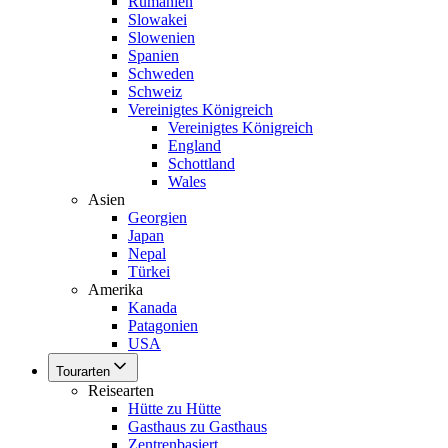
Rumänien
Slowakei
Slowenien
Spanien
Schweden
Schweiz
Vereinigtes Königreich
Vereinigtes Königreich
England
Schottland
Wales
Asien
Georgien
Japan
Nepal
Türkei
Amerika
Kanada
Patagonien
USA
Tourarten
Reisearten
Hütte zu Hütte
Gasthaus zu Gasthaus
Zentrenbasiert