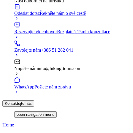
Naši odborníci na turistiku
Odeslat dotaz
Řekněte nám o své cestě
Rezervujte videohovor
Bezplatná 15min konzultace
Zavolejte nám
+386 51 282 041
Napište nám
info@hiking-tours.com
WhatsApp
Pošlete nám zprávu
Kontaktujte nás
open navigation menu
Home