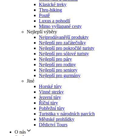
Klasické treky
Thru-hiking
Poutě
Luxus a pohodlí
Mimo vyšlapané cesty
Nejlepší výběry
Nejprodávanější produkty
Nejlepší pro začátečníky
Nejlepší pro pokročilé turisty
Nejlepší pro sólové turisty
Nejlepší pro páry
Nejlepší pro rodiny
Nejlepší pro seniory
Nejlepší pro gurmány
Jiné
Horské túry
Vinné stezky
Jezerní túry
Říční túry
Pobřežní túry
Turistika v národních parcích
Městské prohlídky
Dědictví Tours
O nás