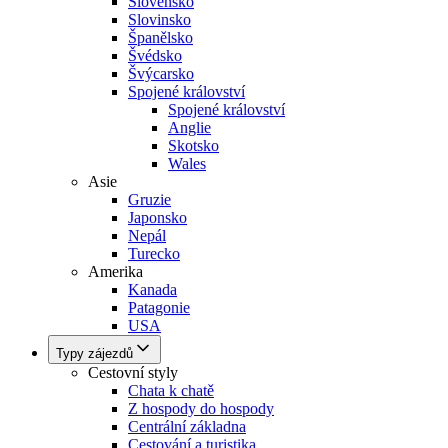
Slovensko
Slovinsko
Španělsko
Švédsko
Švýcarsko
Spojené království
Spojené království
Anglie
Skotsko
Wales
Asie
Gruzie
Japonsko
Nepál
Turecko
Amerika
Kanada
Patagonie
USA
Typy zájezdů
Cestovní styly
Chata k chatě
Z hospody do hospody
Centrální základna
Cestování a turistika