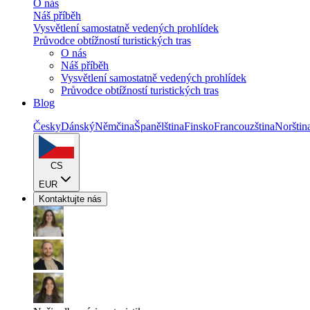
O nás
Náš příběh
Vysvětlení samostatně vedených prohlídek
Průvodce obtížností turistických tras
O nás
Náš příběh
Vysvětlení samostatně vedených prohlídek
Průvodce obtížností turistických tras
Blog
Česky
Dánský
Němčina
Španělština
Finsko
Francouzština
Norštin
CS
EUR
Kontaktujte nás