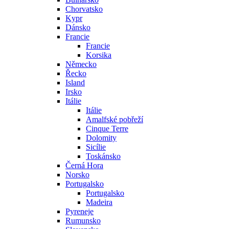
Chorvatsko
Kypr
Dánsko
Francie
Francie
Korsika
Německo
Řecko
Island
Irsko
Itálie
Itálie
Amalfské pobřeží
Cinque Terre
Dolomity
Sicílie
Toskánsko
Černá Hora
Norsko
Portugalsko
Portugalsko
Madeira
Pyreneje
Rumunsko