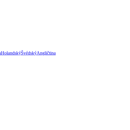
a
Holandský
Švédský
Angličtina