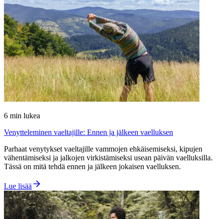
6
min lukea
Venytteleminen vaeltajille: Ennen ja jälkeen vaelluksen
Parhaat venytykset vaeltajille vammojen ehkäisemiseksi, kipujen
vähentämiseksi ja jalkojen virkistämiseksi usean päivän vaelluksilla.
Tässä on mitä tehdä ennen ja jälkeen jokaisen vaelluksen.
Lue lisää