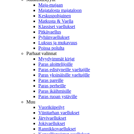
Maja-majaan
Majatalosta majataloon
Keskuspohjainen
Matkusta & Vaella
Klassiset vaellukset
Pitkävaellus
Pyhiinvaellukset
Luksus ja mukavuus
Poissa polulta
Parhaat valinnat
Myydyimmät kirjat
Paras aloittelijoille
Paras edistyneille vaeltajille
Paras yksinäisille vaeltajille
Paras pareille
Paras perheille
Paras ikäihmisille
Paras ruoan ystäville
Muu
Vuorikiipeilyt
Viinitarhan vaellukset
Järvivaellukset
Jokivaellukset
Rannikkovaellukset