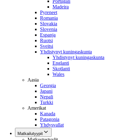
Portugali
Madeira
Pyreneet
Romania
Slovakia
Slovenia
Espanja
Ruotsi
Sveitsi
Yhdistynyt kuningaskunta
Yhdistynyt kuningaskunta
Englanti
Skotlanti
Wales
Aasia
Georgia
Japani
Nepali
Turkki
Amerikat
Kanada
Patagonia
Yhdysvallat
Matkailutyypit
Matkustustyylit