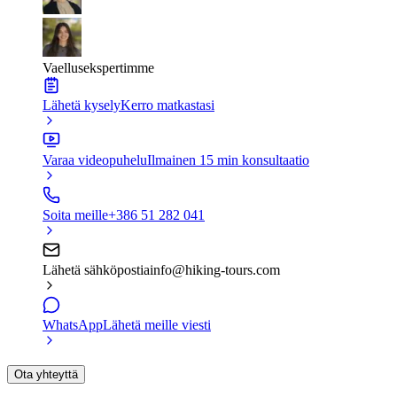
Vaellusekspertimme
Lähetä kysely
Kerro matkastasi
Varaa videopuhelu
Ilmainen 15 min konsultaatio
Soita meille
+386 51 282 041
Lähetä sähköpostia
info@hiking-tours.com
WhatsApp
Lähetä meille viesti
Ota yhteyttä