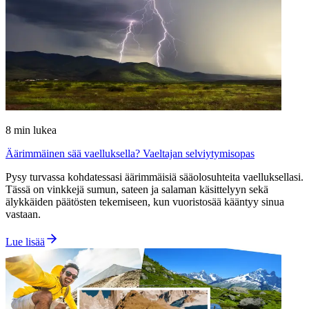
8
min lukea
Äärimmäinen sää vaelluksella? Vaeltajan selviytymisopas
Pysy turvassa kohdatessasi äärimmäisiä sääolosuhteita vaelluksellasi.
Tässä on vinkkejä sumun, sateen ja salaman käsittelyyn sekä
älykkäiden päätösten tekemiseen, kun vuoristosää kääntyy sinua
vastaan.
Lue lisää