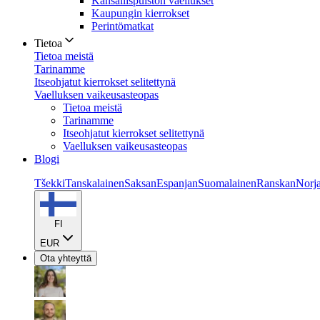
Kansallispuiston vaellukset
Kaupungin kierrokset
Perintömatkat
Tietoa
Tietoa meistä
Tarinamme
Itseohjatut kierrokset selitettynä
Vaelluksen vaikeusasteopas
Tietoa meistä
Tarinamme
Itseohjatut kierrokset selitettynä
Vaelluksen vaikeusasteopas
Blogi
Tšekki
Tanskalainen
Saksan
Espanjan
Suomalainen
Ranskan
Norja
FI
EUR
Ota yhteyttä