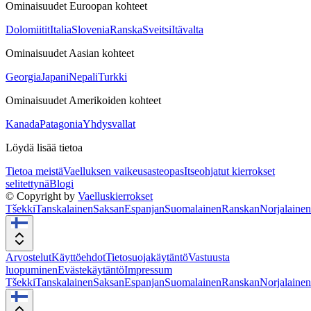
Ominaisuudet Euroopan kohteet
Dolomiitit
Italia
Slovenia
Ranska
Sveitsi
Itävalta
Ominaisuudet Aasian kohteet
Georgia
Japani
Nepali
Turkki
Ominaisuudet Amerikoiden kohteet
Kanada
Patagonia
Yhdysvallat
Löydä lisää tietoa
Tietoa meistä
Vaelluksen vaikeusasteopas
Itseohjatut kierrokset
selitettynä
Blogi
© Copyright by
Vaelluskierrokset
Tšekki
Tanskalainen
Saksan
Espanjan
Suomalainen
Ranskan
Norjalainen
Arvostelut
Käyttöehdot
Tietosuojakäytäntö
Vastuusta
luopuminen
Evästekäytäntö
Impressum
Tšekki
Tanskalainen
Saksan
Espanjan
Suomalainen
Ranskan
Norjalainen