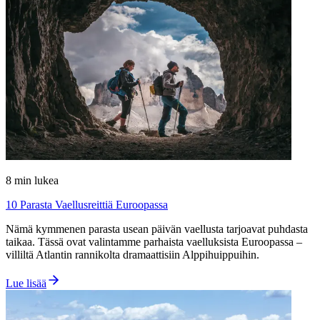
8
min lukea
10 Parasta Vaellusreittiä Euroopassa
Nämä kymmenen parasta usean päivän vaellusta tarjoavat puhdasta
taikaa. Tässä ovat valintamme parhaista vaelluksista Euroopassa –
villiltä Atlantin rannikolta dramaattisiin Alppihuippuihin.
Lue lisää