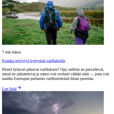
7
min lukea
Kuinka selviytyä hyttysistä vaelluksella
Pienet hyttyset pilaavat vaelluksesi? Opi, milloin ne parveilevat,
missä ne piilottelevat ja miten voit ovelasti välttää niitä — jotta voit
nauttia Euroopan parhaista vaellusreiteistä ilman puremia.
Lue lisää