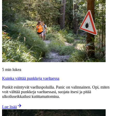
5
min lukea
Kuinka välttää punkkeja vaeltaessa
Punkit esiintyvät vaelluspoluilla. Panic on valinnainen. Opi, miten
voit välttää punkkeja vaeltaessasi, suojata itsesi ja pitää
ulkoiluseikkailusi kutittamattomina.
Lue lisää