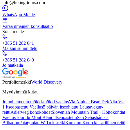
info@hiking-tours.com
WhatsApp Meille
Varaa ilmainen konsultaatio
Soita meille
+386 51 282 041
Matkan suunnittelu
+386 51 282 040
Jo matkalla
Portfoliomerkki
World Discovery
Myydyimmät kirjat
Jotunheimenin mökki-mökki vaellus
Via Alpina: Bear Trek
Alta Via
1 Itseopastettu Vaellus
5 päivän itseohjattu Laugavegur-
reitti
Adlerweg kohokohdat
Slovenian Mountain Trail - Kohokohdat
Vaellus
Tour du Mont Blanc Itseopastettu
San Sebastiánista
Bilbaoon
Patagonian W Trek -retki
Kumano Kodo keisarillinen reitti