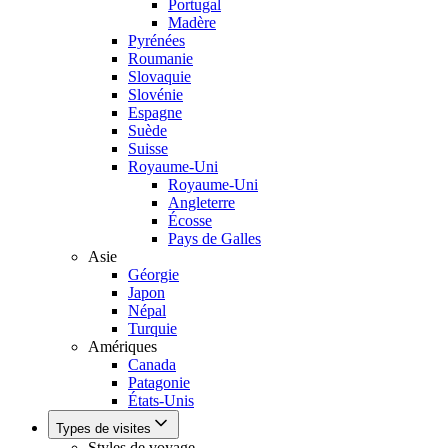
Portugal
Madère
Pyrénées
Roumanie
Slovaquie
Slovénie
Espagne
Suède
Suisse
Royaume-Uni
Royaume-Uni
Angleterre
Écosse
Pays de Galles
Asie
Géorgie
Japon
Népal
Turquie
Amériques
Canada
Patagonie
États-Unis
Types de visites
Styles de voyage