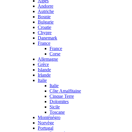
Alpes
Andorre
Autriche
Bosnie
Bulgarie
Croatie
Chypre
Danemark
France
France
Corse
Allemagne
Grèce
Islande
Irlande
Italie
Italie
Côte Amalfitaine
Cinque Terre
Dolomites
Sicile
Toscane
Monténégro
Norvège
Portugal