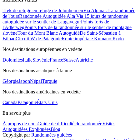
Trek de refuge en refuge de Jotunheimen
Via Alpina : La randonnée
de l'ours
Randonnée Autoguidée Alta Via 1
5 jours de randonnée
autoguidée sur le sentier de Laugavegur
Points forts de
l'Adlerweg
Points forts de la randonnée sur le sentier de montagne
slovène
Tour du Mont Blanc Autoguidé
De Saint-Sébastien à
Bilbao
Circuit W de Patagonie
Route impériale Kumano Kodo
Nos destinations européennes en vedette
Dolomites
Italie
Slovénie
France
Suisse
Autriche
Nos destinations asiatiques à la une
Géorgie
Japon
Népal
Turquie
Nos destinations américaines en vedette
Canada
Patagonie
États-Unis
En savoir plus
À propos de nous
Guide de difficulté de randonnée
Visites
Autoguidées Expliquées
Blog
Copyright par
Randonnées guidées